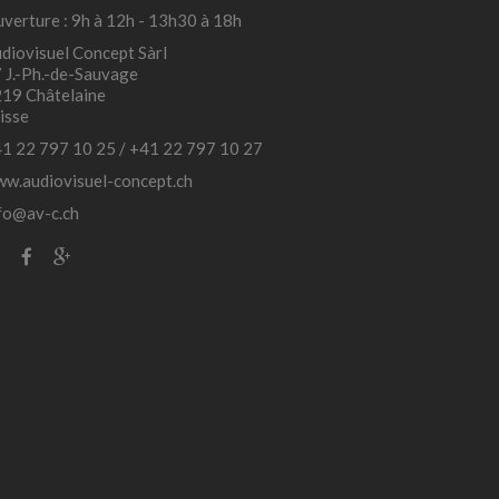
verture : 9h à 12h - 13h30 à 18h
diovisuel Concept Sàrl
 J.-Ph.-de-Sauvage
19 Châtelaine
isse
1 22 797 10 25
/
+41 22 797 10 27
w.audiovisuel-concept.ch
fo@av-c.ch