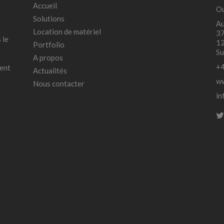
Accueil
Ou
Solutions
Au
Location de matériel
37
 le
12
Portfolio
Su
A propos
+4
ment
Actualités
ww
Nous contacter
in