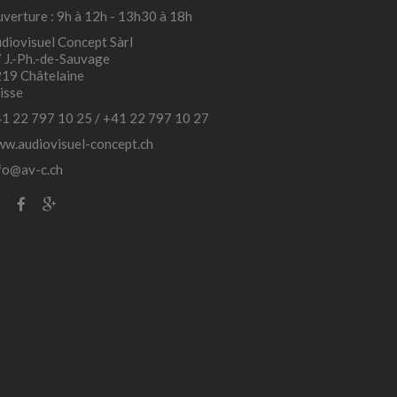
verture : 9h à 12h - 13h30 à 18h
diovisuel Concept Sàrl
 J.-Ph.-de-Sauvage
19 Châtelaine
isse
1 22 797 10 25
/
+41 22 797 10 27
w.audiovisuel-concept.ch
fo@av-c.ch