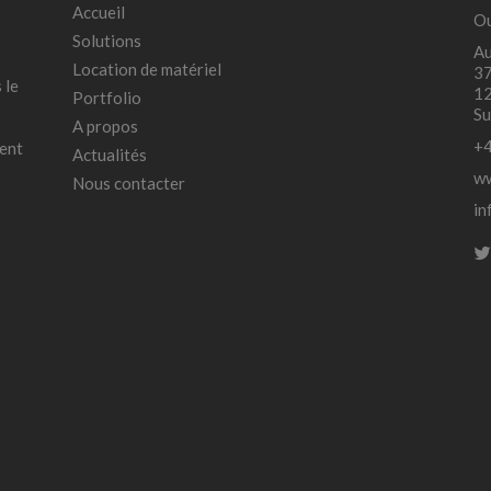
Accueil
Ou
Solutions
Au
Location de matériel
37
 le
12
Portfolio
Su
A propos
+4
ment
Actualités
ww
Nous contacter
in