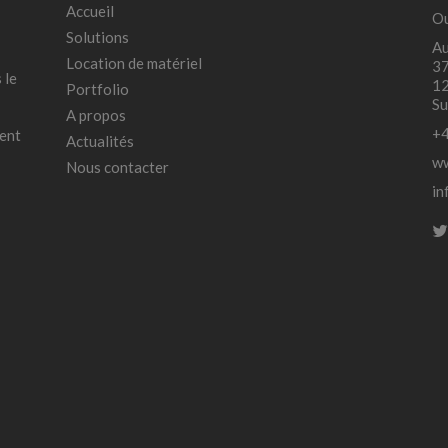
Accueil
Ou
Solutions
Au
Location de matériel
37
 le
12
Portfolio
Su
A propos
+4
ment
Actualités
ww
Nous contacter
in