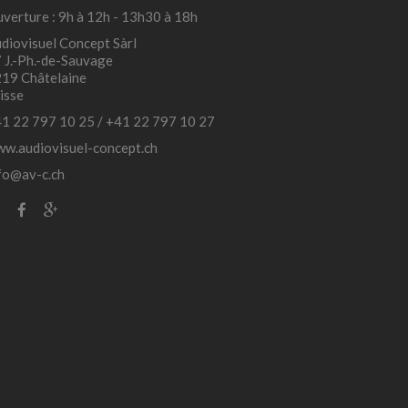
verture : 9h à 12h - 13h30 à 18h
diovisuel Concept Sàrl
 J.-Ph.-de-Sauvage
19 Châtelaine
isse
1 22 797 10 25
/
+41 22 797 10 27
w.audiovisuel-concept.ch
fo@av-c.ch