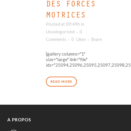
DES FORCES
MOTRICES
Posted at 09:49h
in
Uncategorized
0
Comments
0
Likes
Share
[gallery columns="1"
size="large" link="file"
ids="25094,25096,25095,25097,25098,250
READ MORE
A PROPOS