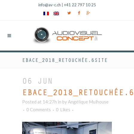
info@av-c.ch
|
+41 22 797 10 25
EBACE_2018_RETOUCHÉE.6SITE
06 JUN
EBACE_2018_RETOUCHÉE.6
Posted at 14:27h
in
by
Angélique Mulhouse
0 Comments
0
Likes