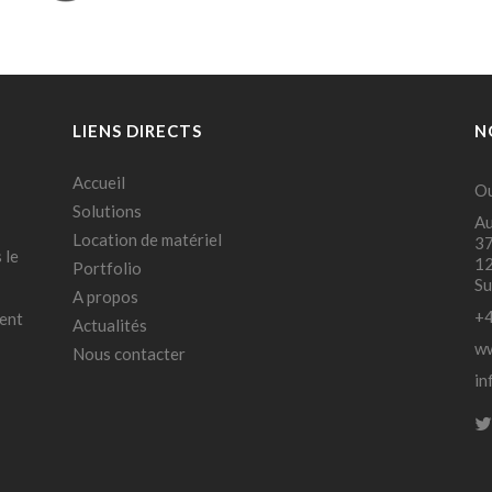
LIENS DIRECTS
N
Accueil
Ou
Solutions
Au
Location de matériel
37
 le
12
Portfolio
Su
A propos
+4
ment
Actualités
ww
Nous contacter
in