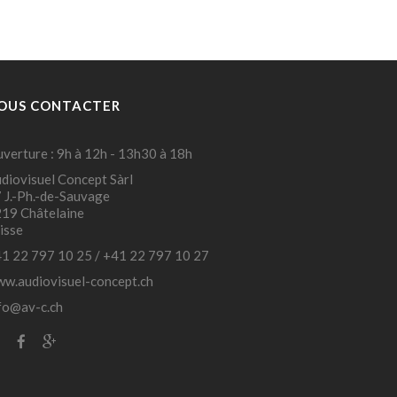
OUS CONTACTER
verture : 9h à 12h - 13h30 à 18h
diovisuel Concept Sàrl
 J.-Ph.-de-Sauvage
19 Châtelaine
isse
1 22 797 10 25
/
+41 22 797 10 27
w.audiovisuel-concept.ch
fo@av-c.ch