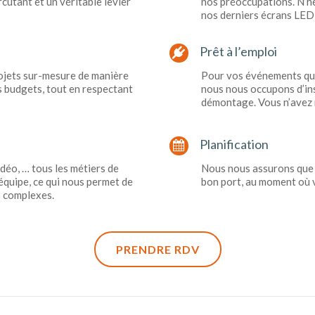
utant et un véritable levier
nos préoccupations. N’hé
nos derniers écrans LED 
Prêt à l’emploi
ojets sur-mesure de manière
Pour vos événements qui 
os budgets, tout en respectant
nous nous occupons d’ins
démontage. Vous n’avez r
Planification
déo, … tous les métiers de
Nous nous assurons que 
équipe, ce qui nous permet de
bon port, au moment où v
s complexes.
PRENDRE RDV