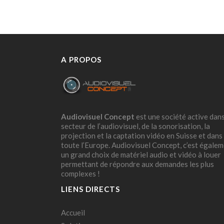
A PROPOS
Audiovisuel Concept
est une société active dans
secteur de l’audiovisuel, de la sonorisation, la
projection et la captation vidéo en Suisse et dans
toute l’Europe. Audiovisuel Concept, c’est égale
un grand choix de matériel audio et vidéo à louer
permettant de répondre aux demandes les plus
complexes !
LIENS DIRECTS
Accueil