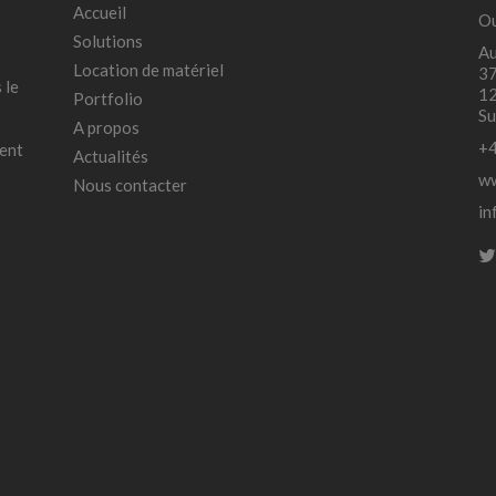
Accueil
Ou
Solutions
Au
Location de matériel
37
 le
12
Portfolio
Su
A propos
+4
ment
Actualités
ww
Nous contacter
in