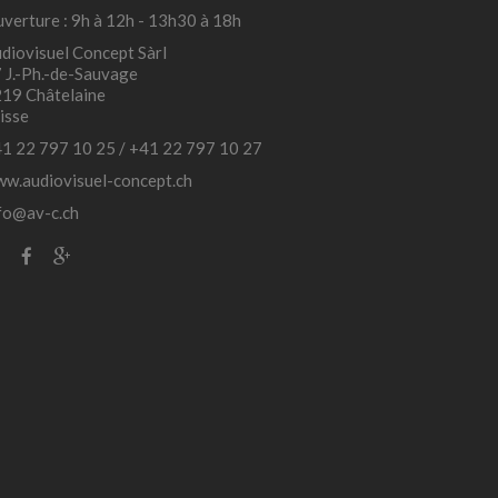
verture : 9h à 12h - 13h30 à 18h
diovisuel Concept Sàrl
 J.-Ph.-de-Sauvage
19 Châtelaine
isse
1 22 797 10 25
/
+41 22 797 10 27
w.audiovisuel-concept.ch
fo@av-c.ch