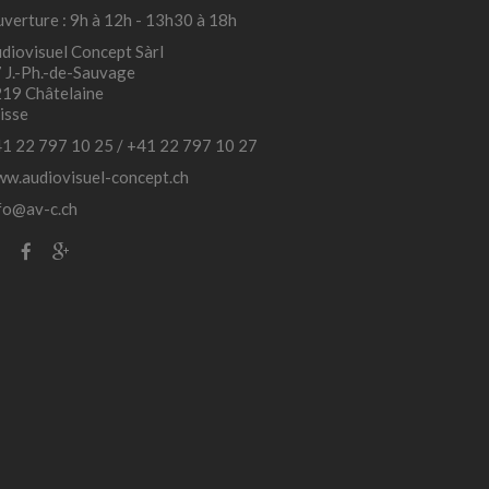
verture : 9h à 12h - 13h30 à 18h
diovisuel Concept Sàrl
 J.-Ph.-de-Sauvage
19 Châtelaine
isse
1 22 797 10 25
/
+41 22 797 10 27
w.audiovisuel-concept.ch
fo@av-c.ch