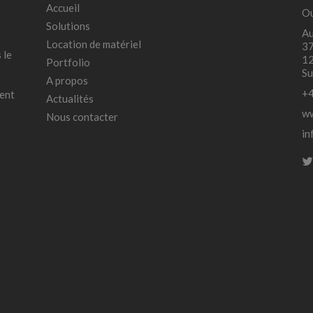
Accueil
Ou
Solutions
Au
Location de matériel
37
 le
12
Portfolio
Su
A propos
+4
ment
Actualités
ww
Nous contacter
in