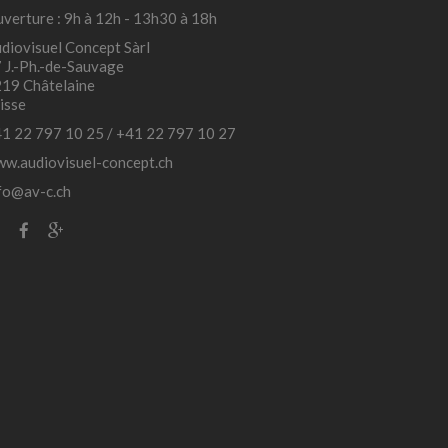
verture : 9h à 12h - 13h30 à 18h
diovisuel Concept Sàrl
 J.-Ph.-de-Sauvage
19 Châtelaine
isse
1 22 797 10 25
/
+41 22 797 10 27
w.audiovisuel-concept.ch
fo@av-c.ch