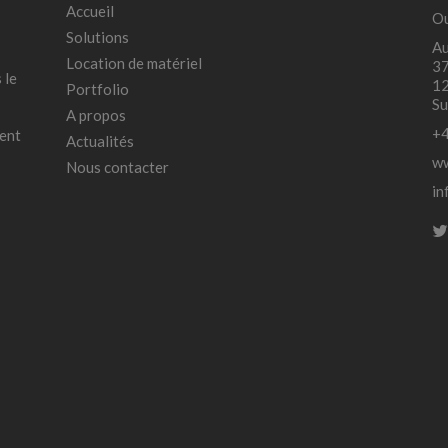
Accueil
Ou
Solutions
Au
Location de matériel
37
 le
12
Portfolio
Su
A propos
+4
ment
Actualités
ww
Nous contacter
in