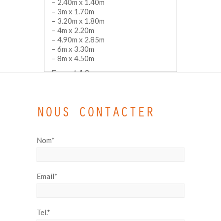
– 2.40m x 1.40m
– 3m x 1.70m
– 3.20m x 1.80m
– 4m x 2.20m
– 4.90m x 2.85m
– 6m x 3.30m
– 8m x 4.50m
Format 4:3 :
– 2.40m x 1.80m
– 3m x 2.30m
– 4,25m x 3.20m
NOUS CONTACTER
Toile de rétro projection ou
projection de face
Nom*
Email*
Tel.*