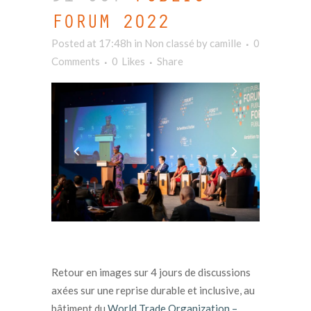
FORUM 2022
Posted at 17:48h
in Non classé
by
camille
0
Comments
0
Likes
Share
Retour en images sur 4 jours de discussions
axées sur une reprise durable et inclusive, au
bâtiment du
World Trade Organization –