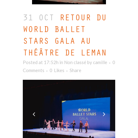
31 OCT
RETOUR DU
WORLD BALLET
STARS GALA AU
THÉÂTRE DE LEMAN
Posted at 17:52h
in Non classé
by
camille
0
Comments
0
Likes
Share