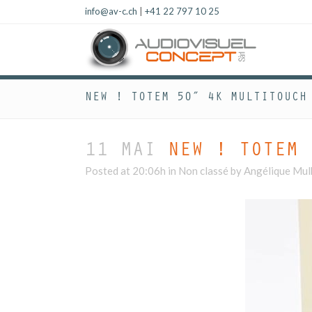
info@av-c.ch
|
+41 22 797 10 25
NEW ! TOTEM 50″ 4K MULTITOUCH
11 MAI
NEW ! TOTEM 
Posted at 20:06h
in Non classé
by
Angélique Mu