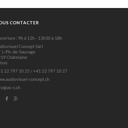
OUS CONTACTER
verture : 9h à 12h - 13h30 à 18h
diovisuel Concept Sàrl
 J.-Ph.-de-Sauvage
19 Châtelaine
isse
1 22 797 10 25
/
+41 22 797 10 27
w.audiovisuel-concept.ch
fo@av-c.ch