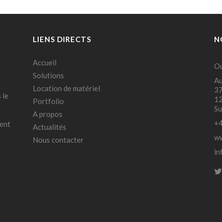
LIENS DIRECTS
N
Accueil
Ou
Solutions
Au
Location de matériel
37
 le
12
Portfolio
Su
A propos
+4
ment
Actualités
ww
Nous contacter
in