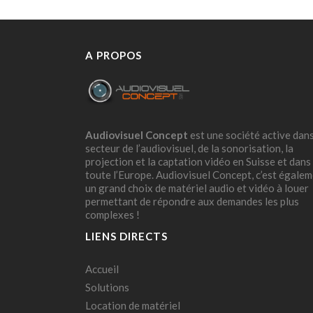
A PROPOS
Audiovisuel Concept
est une société active dans
secteur de l’audiovisuel, de la sonorisation, la
projection et la captation vidéo en Suisse et dans
toute l’Europe. Audiovisuel Concept, c’est égale
un grand choix de matériel audio et vidéo à louer
permettant de répondre aux demandes les plus
complexes !
LIENS DIRECTS
Accueil
Solutions
Location de matériel