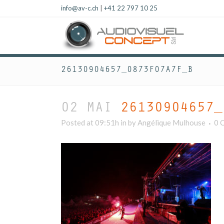
info@av-c.ch
|
+41 22 797 10 25
26130904657_0873F07A7F_B
02 MAI
26130904657_
Posted at 09:51h
in
by
Angélique Mulhouse
0 