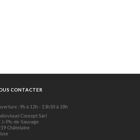
OUS CONTACTER
verture : 9h à 12h - 13h30 à 18h
diovisuel Concept Sàrl
 J.-Ph.-de-Sauvage
19 Châtelaine
isse