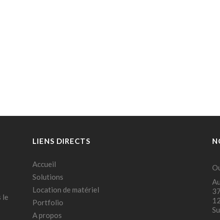
LIENS DIRECTS
N
Accueil
Ou
Solutions
Au
Location de matériel
37
 le
12
Portfolio
Su
A propos