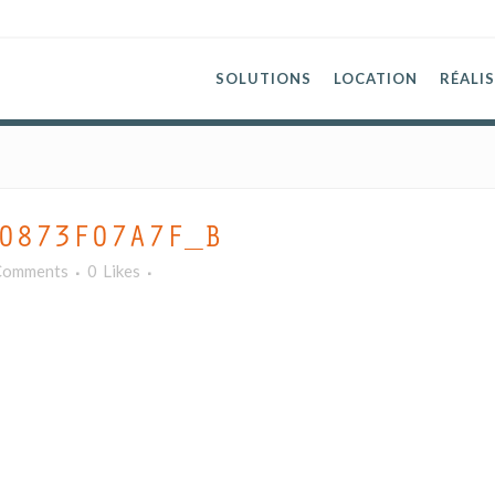
SOLUTIONS
LOCATION
RÉALI
0873F07A7F_B
Comments
0
Likes