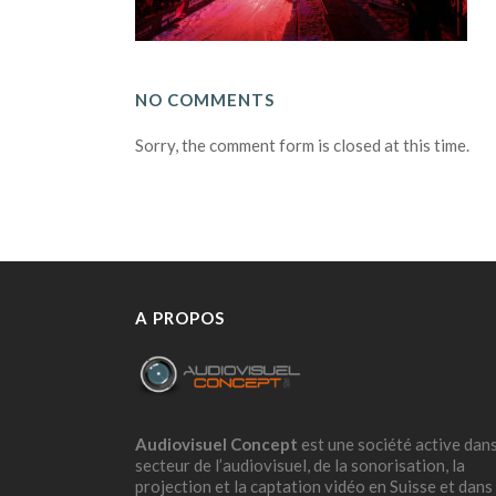
NO COMMENTS
Sorry, the comment form is closed at this time.
A PROPOS
Audiovisuel Concept
est une société active dans
secteur de l’audiovisuel, de la sonorisation, la
projection et la captation vidéo en Suisse et dans