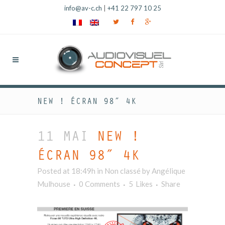
info@av-c.ch
|
+41 22 797 10 25
NEW ! ÉCRAN 98″ 4K
11 MAI
NEW !
ÉCRAN 98″ 4K
Posted at 18:49h
in Non classé
by
Angélique
Mulhouse
0 Comments
5
Likes
Share