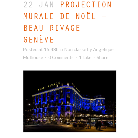
22 JAN
PROJECTION
MURALE DE NOËL –
BEAU RIVAGE
GENÈVE
Posted at 15:48h
in Non classé
by
Angélique
Mulhouse
0 Comments
1
Like
Share