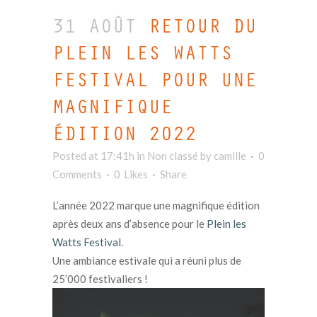
31 AOÛT
RETOUR DU
PLEIN LES WATTS
FESTIVAL POUR UNE
MAGNIFIQUE
ÉDITION 2022
Posted at 17:41h
in Non classé
by
camille
0
Comments
0
Likes
Share
L’année 2022 marque une magnifique édition
après deux ans d’absence pour le
Plein les
Watts Festival
.
Une ambiance estivale qui a réuni plus de
25’000 festivaliers !