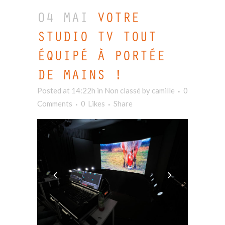
04 MAI
VOTRE
STUDIO TV TOUT
ÉQUIPÉ À PORTÉE
DE MAINS !
Posted at 14:22h
in Non classé
by
camille
0
Comments
0
Likes
Share